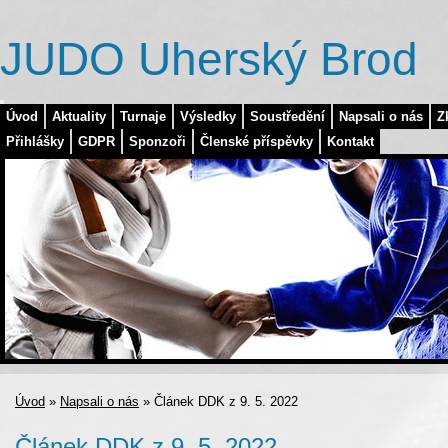
JUDO Uherský Brod
Úvod
Aktuality
Turnaje
Výsledky
Soustředění
Napsali o nás
Z
Přihlášky
GDPR
Sponzoři
Členské příspěvky
Kontakt
Úvod
»
Napsali o nás
»
Článek DDK z 9. 5. 2022
Článek DDK z 9. 5. 2022