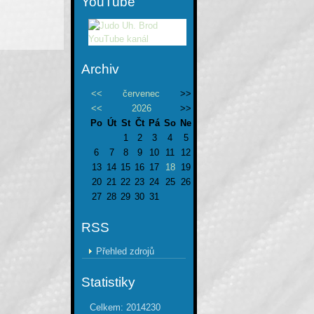
YouTube
Archiv
<<
červenec
>>
<<
2026
>>
Po
Út
St
Čt
Pá
So
Ne
1
2
3
4
5
6
7
8
9
10
11
12
13
14
15
16
17
18
19
20
21
22
23
24
25
26
27
28
29
30
31
RSS
Přehled zdrojů
Statistiky
Celkem:
2014230