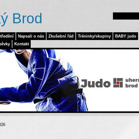
ý Brod
tředění
Napsali o nás
Zkušební řád
Tréninky/skupiny
BABY judo
pěvky
Kontakt
026