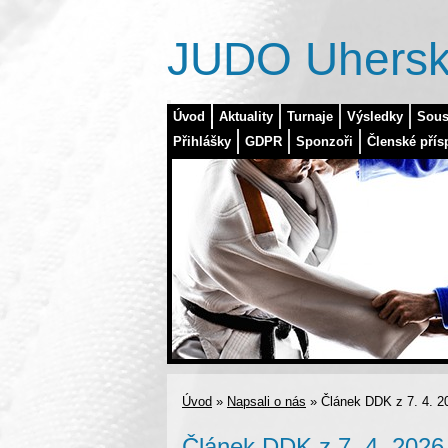
JUDO Uhersk
Úvod
Aktuality
Turnaje
Výsledky
Sous
Přihlášky
GDPR
Sponzoři
Členské přís
Úvod
»
Napsali o nás
»
Článek DDK z 7. 4. 2
Článek DDK z 7. 4. 2026