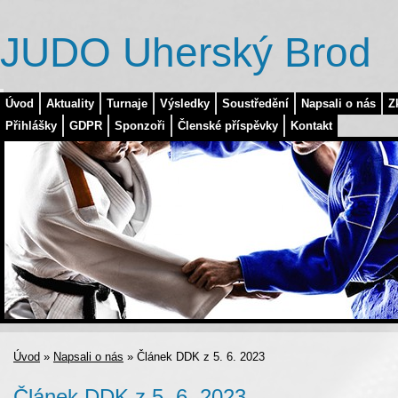
JUDO Uherský Brod
Úvod
Aktuality
Turnaje
Výsledky
Soustředění
Napsali o nás
Z
Přihlášky
GDPR
Sponzoři
Členské příspěvky
Kontakt
Úvod
»
Napsali o nás
»
Článek DDK z 5. 6. 2023
Článek DDK z 5. 6. 2023