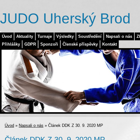
JUDO Uherský Brod
Úvod
Aktuality
Turnaje
Výsledky
Soustředění
Napsali o nás
Z
Přihlášky
GDPR
Sponzoři
Členské příspěvky
Kontakt
Úvod
»
Napsali o nás
»
Článek DDK Z 30. 9. 2020 MP
Článek DDK Z 30. 9. 2020 MP