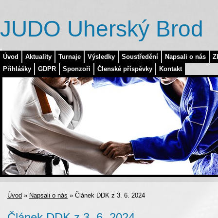
JUDO Uherský Brod
Úvod
Aktuality
Turnaje
Výsledky
Soustředění
Napsali o nás
Z
Přihlášky
GDPR
Sponzoři
Členské příspěvky
Kontakt
Úvod
»
Napsali o nás
»
Článek DDK z 3. 6. 2024
Článek DDK z 3. 6. 2024