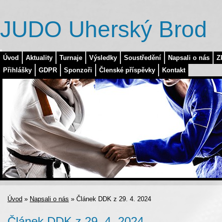
JUDO Uherský Brod
Úvod
Aktuality
Turnaje
Výsledky
Soustředění
Napsali o nás
Z
Přihlášky
GDPR
Sponzoři
Členské příspěvky
Kontakt
Úvod
»
Napsali o nás
»
Článek DDK z 29. 4. 2024
Článek DDK z 29. 4. 2024