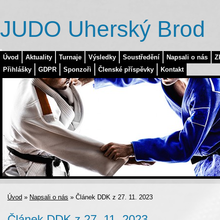
JUDO Uherský Brod
Úvod
Aktuality
Turnaje
Výsledky
Soustředění
Napsali o nás
Z
Přihlášky
GDPR
Sponzoři
Členské příspěvky
Kontakt
Úvod
»
Napsali o nás
»
Článek DDK z 27. 11. 2023
Článek DDK z 27. 11. 2023