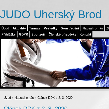
JUDO Uherský Brod
Úvod
Aktuality
Turnaje
Výsledky
Soustředění
Napsali o nás
Z
Přihlášky
GDPR
Sponzoři
Členské příspěvky
Kontakt
Úvod
»
Napsali o nás
»
Článek DDK z 2. 3. 2020
Článek DDK z 2. 3. 2020