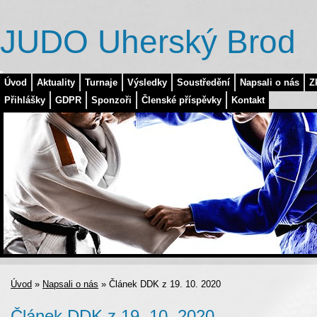
JUDO Uherský Brod
Úvod
Aktuality
Turnaje
Výsledky
Soustředění
Napsali o nás
Z
Přihlášky
GDPR
Sponzoři
Členské příspěvky
Kontakt
Úvod
»
Napsali o nás
»
Článek DDK z 19. 10. 2020
Článek DDK z 19. 10. 2020