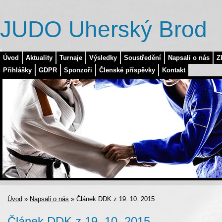
JUDO Uherský Brod
Úvod
Aktuality
Turnaje
Výsledky
Soustředění
Napsali o nás
Z
Přihlášky
GDPR
Sponzoři
Členské příspěvky
Kontakt
Úvod
»
Napsali o nás
»
Článek DDK z 19. 10. 2015
Článek DDK z 19. 10. 2015