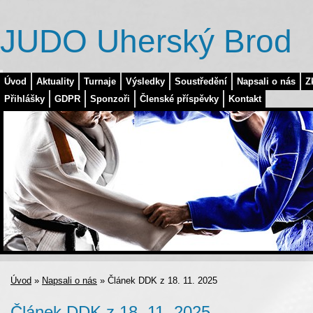
JUDO Uherský Brod
Úvod
Aktuality
Turnaje
Výsledky
Soustředění
Napsali o nás
Z
Přihlášky
GDPR
Sponzoři
Členské příspěvky
Kontakt
Úvod
»
Napsali o nás
»
Článek DDK z 18. 11. 2025
Článek DDK z 18. 11. 2025