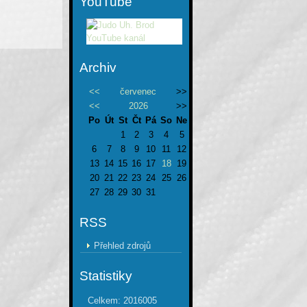
YouTube
Archiv
<<
červenec
>>
<<
2026
>>
Po
Út
St
Čt
Pá
So
Ne
1
2
3
4
5
6
7
8
9
10
11
12
13
14
15
16
17
18
19
20
21
22
23
24
25
26
27
28
29
30
31
RSS
Přehled zdrojů
Statistiky
Celkem:
2016005