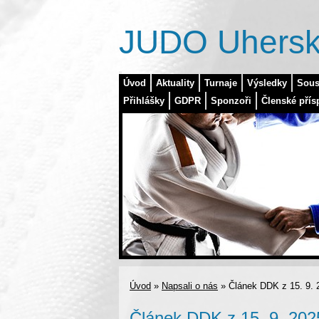
JUDO Uhersk
Úvod
Aktuality
Turnaje
Výsledky
Sous
Přihlášky
GDPR
Sponzoři
Členské přís
Úvod
»
Napsali o nás
»
Článek DDK z 15. 9. 
Článek DDK z 15. 9. 202