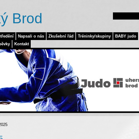
ý Brod
tředění
Napsali o nás
Zkušební řád
Tréninky/skupiny
BABY judo
pěvky
Kontakt
2025
5