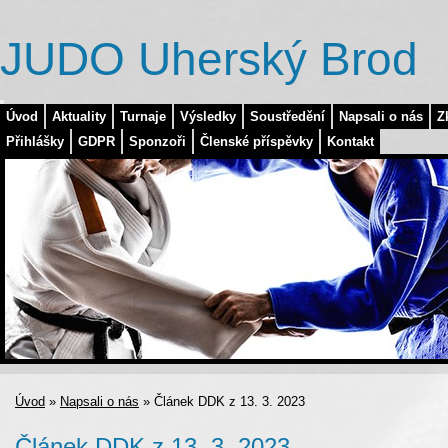
JUDO Uherský Brod
Úvod
Aktuality
Turnaje
Výsledky
Soustředění
Napsali o nás
Z
Přihlášky
GDPR
Sponzoři
Členské příspěvky
Kontakt
Úvod
»
Napsali o nás
»
Článek DDK z 13. 3. 2023
Článek DDK z 13. 3. 2023