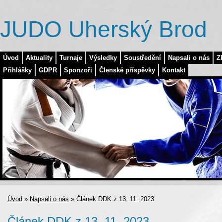
JUDO Uherský Brod
Úvod
Aktuality
Turnaje
Výsledky
Soustředění
Napsali o nás
Z
Přihlášky
GDPR
Sponzoři
Členské příspěvky
Kontakt
Úvod
»
Napsali o nás
»
Článek DDK z 13. 11. 2023
Článek DDK z 13. 11. 2023