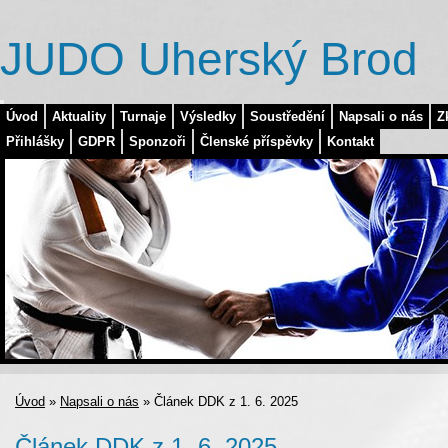
JUDO Uherský Brod
Úvod
Aktuality
Turnaje
Výsledky
Soustředění
Napsali o nás
Z
Přihlášky
GDPR
Sponzoři
Členské příspěvky
Kontakt
Úvod
»
Napsali o nás
»
Článek DDK z 1. 6. 2025
Článek DDK z 1. 6. 2025