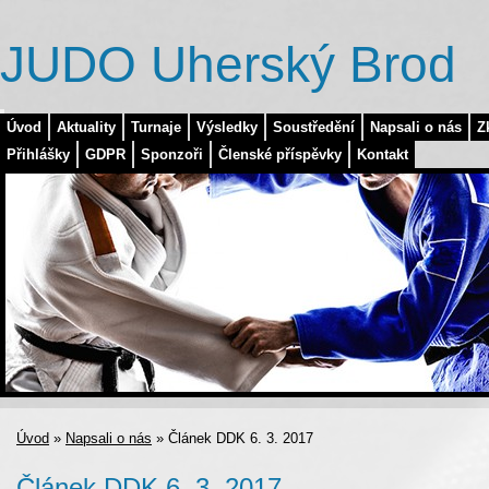
JUDO Uherský Brod
Úvod
Aktuality
Turnaje
Výsledky
Soustředění
Napsali o nás
Z
Přihlášky
GDPR
Sponzoři
Členské příspěvky
Kontakt
Úvod
»
Napsali o nás
»
Článek DDK 6. 3. 2017
Článek DDK 6. 3. 2017