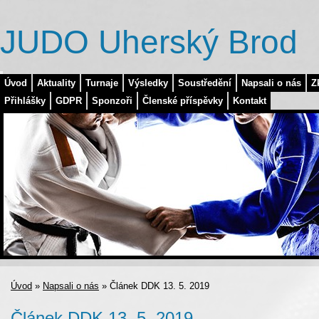
JUDO Uherský Brod
Úvod
Aktuality
Turnaje
Výsledky
Soustředění
Napsali o nás
Z
Přihlášky
GDPR
Sponzoři
Členské příspěvky
Kontakt
Úvod
»
Napsali o nás
»
Článek DDK 13. 5. 2019
Článek DDK 13. 5. 2019