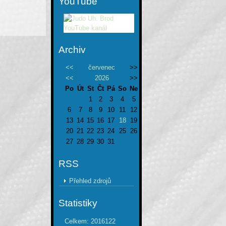
YouTube
Archiv
<<
červenec
>>
<<
2026
>>
Po
Út
St
Čt
Pá
So
Ne
1
2
3
4
5
6
7
8
9
10
11
12
13
14
15
16
17
18
19
20
21
22
23
24
25
26
27
28
29
30
31
RSS
Přehled zdrojů
Statistiky
Celkem:
2016122