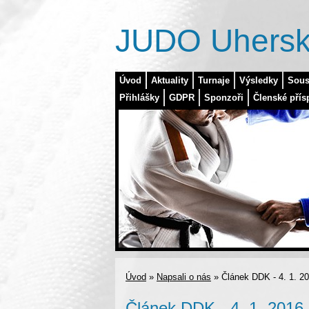
JUDO Uhersk
Úvod
Aktuality
Turnaje
Výsledky
Sous
Přihlášky
GDPR
Sponzoři
Členské přís
Úvod
»
Napsali o nás
»
Článek DDK - 4. 1. 2
Článek DDK - 4. 1. 2016