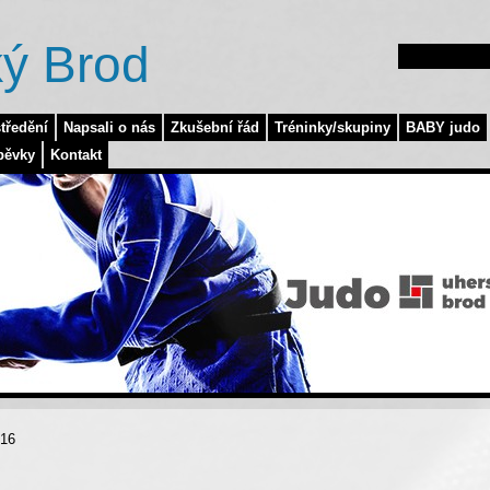
ý Brod
tředění
Napsali o nás
Zkušební řád
Tréninky/skupiny
BABY judo
pěvky
Kontakt
016