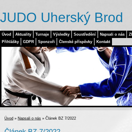
JUDO Uherský Brod
Úvod
Aktuality
Turnaje
Výsledky
Soustředění
Napsali o nás
Z
Přihlášky
GDPR
Sponzoři
Členské příspěvky
Kontakt
Úvod
»
Napsali o nás
»
Článek BZ 7/2022
Článek BZ 7/2022