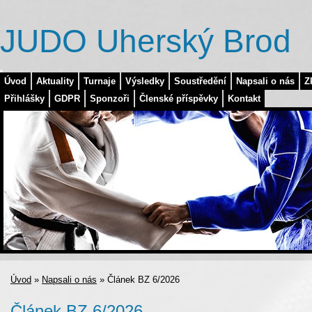
JUDO Uherský Brod
Úvod
Aktuality
Turnaje
Výsledky
Soustředění
Napsali o nás
Z
Přihlášky
GDPR
Sponzoři
Členské příspěvky
Kontakt
Úvod
»
Napsali o nás
»
Článek BZ 6/2026
Článek BZ 6/2026