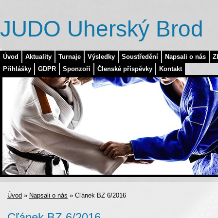
JUDO Uherský Brod
Úvod
Aktuality
Turnaje
Výsledky
Soustředění
Napsali o nás
Z
Přihlášky
GDPR
Sponzoři
Členské příspěvky
Kontakt
Úvod
»
Napsali o nás
»
Cľánek BZ 6/2016
Cľánek BZ 6/2016