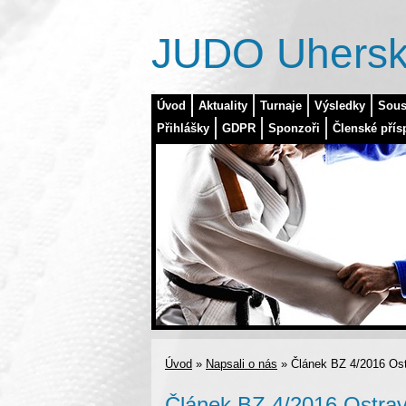
JUDO Uhersk
Úvod
Aktuality
Turnaje
Výsledky
Sous
Přihlášky
GDPR
Sponzoři
Členské přís
Úvod
»
Napsali o nás
»
Článek BZ 4/2016 Ost
Článek BZ 4/2016 Ostrav