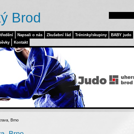
ý Brod
tředění
Napsali o nás
Zkušební řád
Tréninky/skupiny
BABY judo
pěvky
Kontakt
rava, Brno
a, Brno