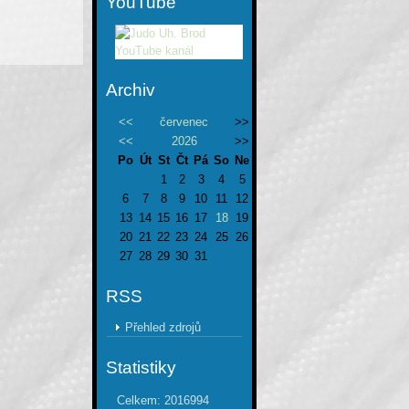
YouTube
Archiv
<<
červenec
>>
<<
2026
>>
Po
Út
St
Čt
Pá
So
Ne
1
2
3
4
5
6
7
8
9
10
11
12
13
14
15
16
17
18
19
20
21
22
23
24
25
26
27
28
29
30
31
RSS
Přehled zdrojů
Statistiky
Celkem:
2016994