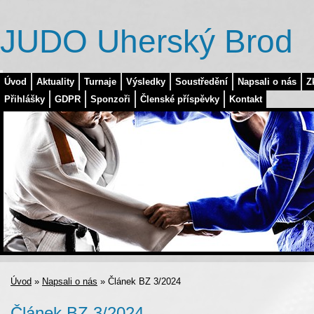
JUDO Uherský Brod
Úvod
Aktuality
Turnaje
Výsledky
Soustředění
Napsali o nás
Z
Přihlášky
GDPR
Sponzoři
Členské příspěvky
Kontakt
Úvod
»
Napsali o nás
»
Článek BZ 3/2024
Článek BZ 3/2024