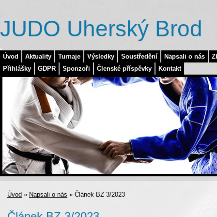
JUDO Uherský Brod
Úvod
Aktuality
Turnaje
Výsledky
Soustředění
Napsali o nás
Z
Přihlášky
GDPR
Sponzoři
Členské příspěvky
Kontakt
Úvod
»
Napsali o nás
»
Článek BZ 3/2023
Článek BZ 3/2023