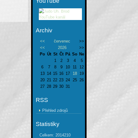
YouTube
Archiv
<<
červenec
>>
<<
2026
>>
Po
Út
St
Čt
Pá
So
Ne
1
2
3
4
5
6
7
8
9
10
11
12
13
14
15
16
17
18
19
20
21
22
23
24
25
26
27
28
29
30
31
RSS
Přehled zdrojů
Statistiky
Celkem:
2014210