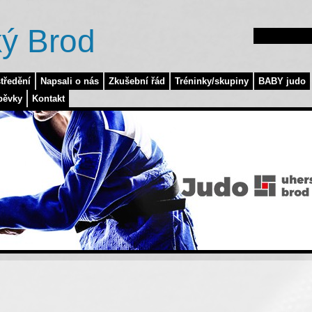
ý Brod
tředění
Napsali o nás
Zkušební řád
Tréninky/skupiny
BABY judo
pěvky
Kontakt