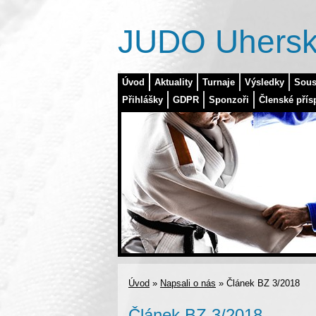
JUDO Uhersk
Úvod
Aktuality
Turnaje
Výsledky
Sous
Přihlášky
GDPR
Sponzoři
Členské přís
Úvod
»
Napsali o nás
»
Článek BZ 3/2018
Článek BZ 3/2018