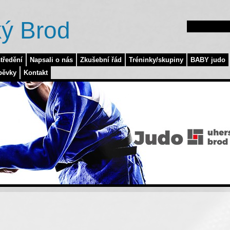
ý Brod
tředění
Napsali o nás
Zkušební řád
Tréninky/skupiny
BABY judo
pěvky
Kontakt