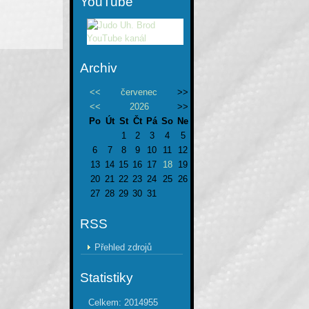
YouTube
Archiv
<<
červenec
>>
<<
2026
>>
Po
Út
St
Čt
Pá
So
Ne
1
2
3
4
5
6
7
8
9
10
11
12
13
14
15
16
17
18
19
20
21
22
23
24
25
26
27
28
29
30
31
RSS
Přehled zdrojů
Statistiky
Celkem:
2014955