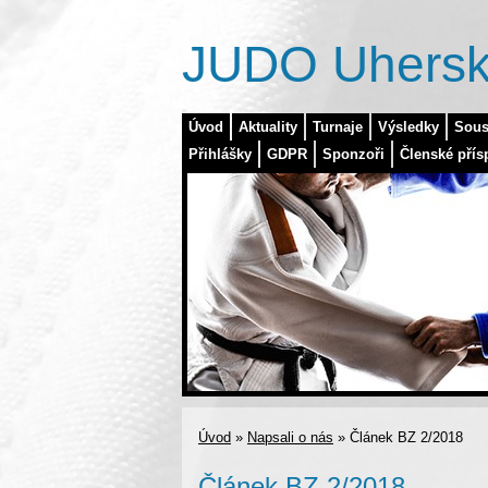
JUDO Uhersk
Úvod
Aktuality
Turnaje
Výsledky
Sous
Přihlášky
GDPR
Sponzoři
Členské přís
Úvod
»
Napsali o nás
»
Článek BZ 2/2018
Článek BZ 2/2018