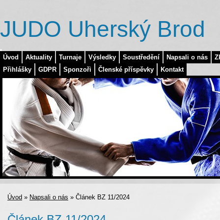
JUDO Uherský Brod
Úvod
Aktuality
Turnaje
Výsledky
Soustředění
Napsali o nás
Z
Přihlášky
GDPR
Sponzoři
Členské příspěvky
Kontakt
Úvod
»
Napsali o nás
»
Článek BZ 11/2024
Článek BZ 11/2024