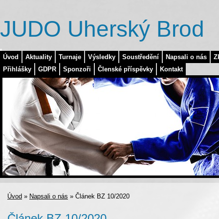
JUDO Uherský Brod
Úvod
Aktuality
Turnaje
Výsledky
Soustředění
Napsali o nás
Z
Přihlášky
GDPR
Sponzoři
Členské příspěvky
Kontakt
Úvod
»
Napsali o nás
»
Článek BZ 10/2020
Článek BZ 10/2020