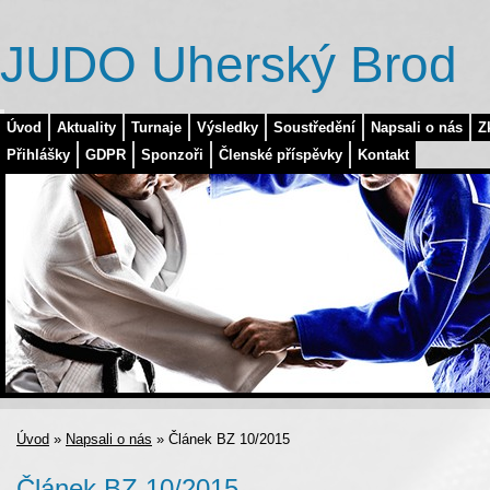
JUDO Uherský Brod
Úvod
Aktuality
Turnaje
Výsledky
Soustředění
Napsali o nás
Z
Přihlášky
GDPR
Sponzoři
Členské příspěvky
Kontakt
Úvod
»
Napsali o nás
»
Článek BZ 10/2015
Článek BZ 10/2015