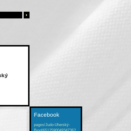
Facebook
pages/Judo-Uherský-
Brod/651259004934736?