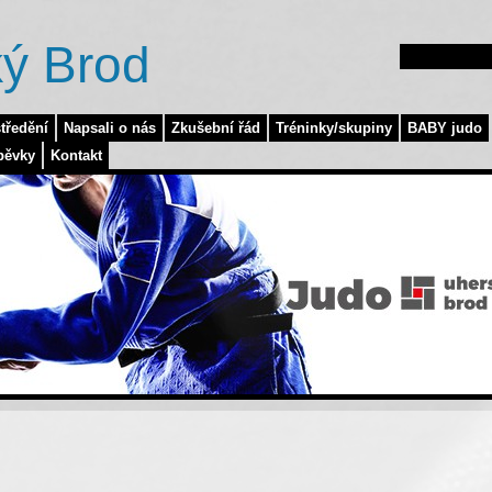
ý Brod
tředění
Napsali o nás
Zkušební řád
Tréninky/skupiny
BABY judo
pěvky
Kontakt