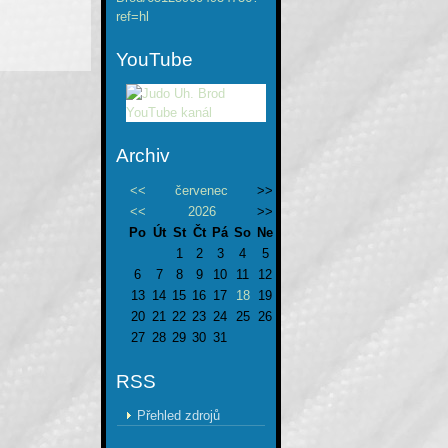
ref=hl
YouTube
Archiv
<<
červenec
>>
<<
2026
>>
Po
Út
St
Čt
Pá
So
Ne
1
2
3
4
5
6
7
8
9
10
11
12
13
14
15
16
17
18
19
20
21
22
23
24
25
26
27
28
29
30
31
RSS
Přehled zdrojů