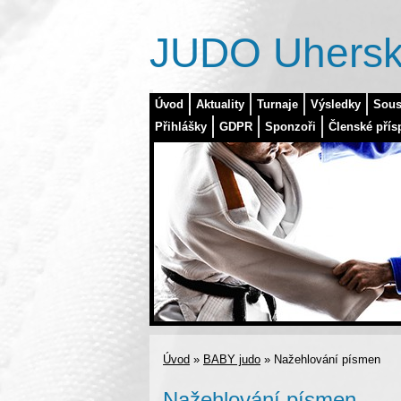
JUDO Uhersk
Úvod
Aktuality
Turnaje
Výsledky
Sous
Přihlášky
GDPR
Sponzoři
Členské přís
Úvod
»
BABY judo
»
Nažehlování písmen
Nažehlování písmen