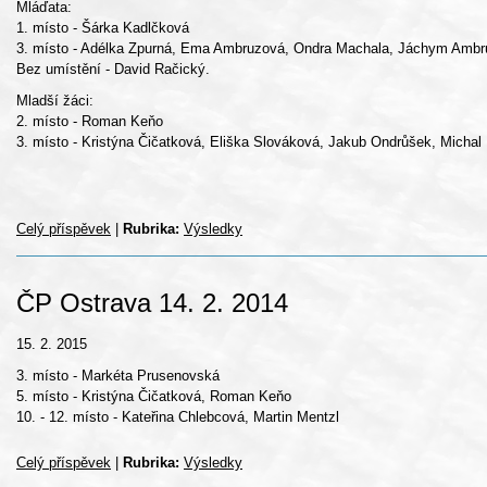
Mláďata:
1. místo - Šárka Kadlčková
3. místo - Adélka Zpurná, Ema Ambruzová, Ondra Machala, Jáchym Ambruz
Bez umístění - David Račický.
Mladší žáci:
2. místo - Roman Keňo
3. místo - Kristýna Čičatková, Eliška Slováková, Jakub Ondrůšek, Michal
Celý příspěvek
|
Rubrika:
Výsledky
ČP Ostrava 14. 2. 2014
15. 2. 2015
3. místo - Markéta Prusenovská
5. místo - Kristýna Čičatková, Roman Keňo
10. - 12. místo - Kateřina Chlebcová, Martin Mentzl
Celý příspěvek
|
Rubrika:
Výsledky