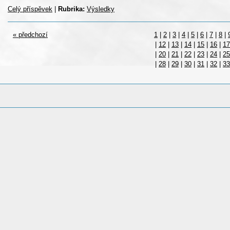
Celý příspěvek
|
Rubrika:
Výsledky
« předchozí
1
|
2
|
3
|
4
|
5
|
6
|
7
|
8
|
|
12
|
13
|
14
|
15
|
16
|
17
|
20
|
21
|
22
|
23
|
24
|
25
|
28
|
29
|
30
|
31
|
32
|
33