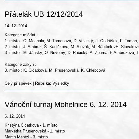
Přátelák UB 12/12/2014
14. 12. 2014
Kategorie mláďat :
1. místo : O. Machala, M. Tomanová, D. Velecký, J. Ondrůšek, F. Toman,
2. místo : J. Ambruz, Š. Kadlčková, M. Slovák, M. Bábíček,vE. Slovákov
3. místo : M. Jánský, O. Novotný, D. Račický, A. Zpurná, E Ambruzová, T.
Kategorie žákyň :
3. místo : K. Čičatková, M. Prusenovská, K. Chlebcová
Celý příspěvek
|
Rubrika:
Výsledky
Vánoční turnaj Mohelnice 6. 12. 2014
6. 12. 2014
Kristýna Čičatková - 1. místo
Markétka Prusenovská - 1. místo
Martin Mentzl - 3. místo