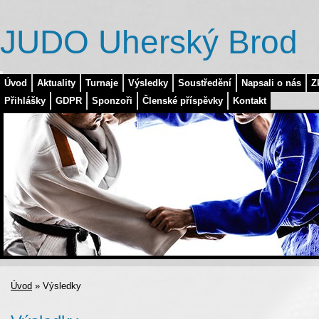
JUDO Uherský Brod
Úvod
Aktuality
Turnaje
Výsledky
Soustředění
Napsali o nás
Z
Přihlášky
GDPR
Sponzoři
Členské příspěvky
Kontakt
Úvod
»
Výsledky