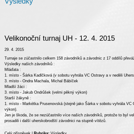
Výsledky
Velikonoční turnaj UH - 12. 4. 2015
29. 4. 2015
Turnaje se zúčastnilo celkem 158 závodníků a závodnic z 17 oddílů převá
Výsledky našich závodníků :
Mláďata :
1. místo - Šárka Kadlčková (v sobotu vyhrála VC Ostravy a v neděli Uhersk
3. místo - Ondra Machala, Michal Bábíček
Mladší žáci :
3. místo - Jakub Ondrůšek (velmi pěkný výkon)
Starší žákyně :
1. místo - Markétka Prusenovská (stejně jako Šárka v sobotu vyhrála VC O
výkon).
Jen je škoda, že se nezúčastnilo více našich závodníků, protože to byl v
prosadili i další uherskobrodští závodnici na stupně vítězů.
Celý příspěvek
|
Rubrika:
Výsledky